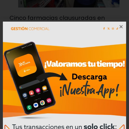
Cinco farmacias clausuradas en
Azogues por comercialización de
productos reportados como robados
Leer mas
Convocatoria a Oferta Pública de
Bienes Muebles e Inmuebles – COAC
CREA en Liquidación