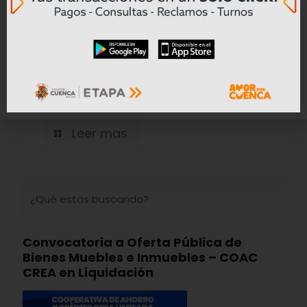
Cinco farmacias clausuradas en
Azogues por comercialización de
productos reportados como robados
Leer mas
Convocatoria a Oferta Pública de
Bienes Muebles e Inmuebles – COAC
CREA en Liquidación