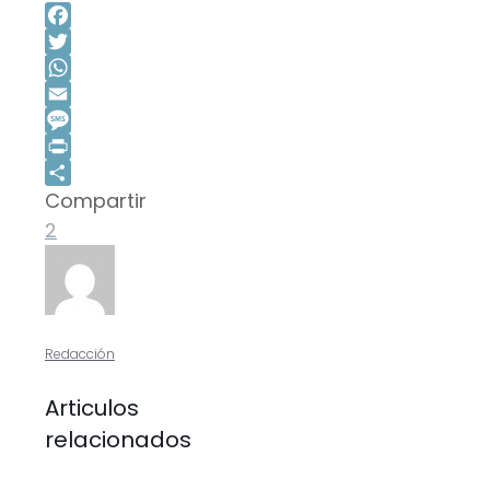
Facebook
Twitter
WhatsApp
Email
Message
Print
Compartir
Compartir
2
Redacción
Articulos
relacionados