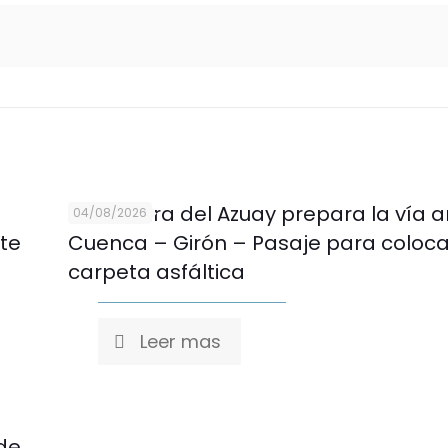
Prefectura del Azuay prepara la vía 
04/08/2026
nte
Cuenca – Girón – Pasaje para coloc
carpeta asfáltica
Leer mas
de