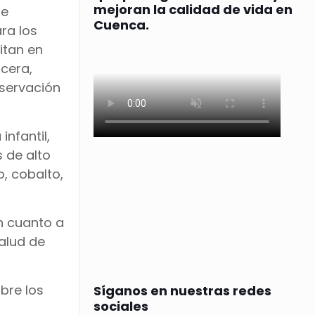
mejoran la calidad de vida en
de
Cuenca.
ra los
itan en
ocera,
nservación
nfantil,
 de alto
o, cobalto,
n cuanto a
alud de
bre los
Síganos en nuestras redes
sociales