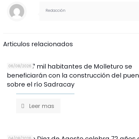
Redacción
Articulos relacionados
Más de 7 mil habitantes de Molleturo se
06/08/2026
beneficiarán con la construcción del pue
sobre el río Sadracay
Leer mas
Mercado Diez de Agosto celebra 72 años 
04/08/2026