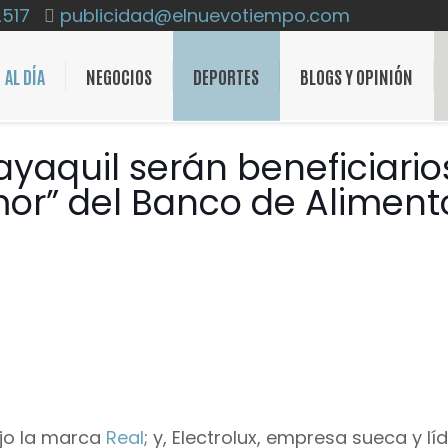
2517
publicidad@elnuevotiempo.com
AL DÍA
NEGOCIOS
DEPORTES
BLOGS Y OPINIÓN
yaquil serán beneficiario
or” del Banco de Aliment
jo la marca
Real
; y, Electrolux, empresa sueca y lí