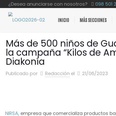
¿Desea anunciarse con nosotros?
098 501 
INICIO
MÁS SECCIONES
Más de 500 niños de Gua
la campaña “Kilos de Am
Diakonía
Publicado por
Redacción
el
21/06/2023
NIRSA,
empresa que comercializa productos ba