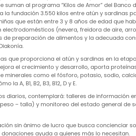
se suman al programa “Kilos de Amor” del Banco 
la fundación 3.550 kilos entre atún y sardinas pa
iñas que están entre 3 y 8 años de edad que hab
n electrodomésticos (nevera, freidora de aire, arr
sos de preparación de alimentos y la adecuada co
Diakonía.
s que proporciona el atún y sardinas en la etapa i
jora el crecimiento y desarrollo, aporta proteínas
de minerales como el fósforo, potasio, sodio, calci
o la A, B1, B2, B3, B12, D y E.
 diarios, contemplará: talleres de información e
(peso – talla) y monitoreo del estado general de s
ación sin ánimo de lucro que busca concienciar so
 donaciones ayuda a quienes más lo necesitan.