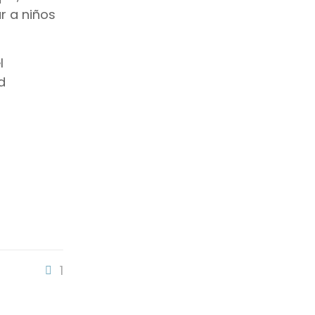
r a niños
l
d
1