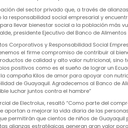
ación del sector privado que, a través de alianzas
a responsabilidad social empresarial y encuentr
para llevar bienestar social a la población más vu
lde, presidente Ejecutivo del Banco de Alimentos 
ntos Corporativos y Responsabilidad Social Empres
nemos el firme compromiso de contribuir al bien
roductos de calidad y alto valor nutricional, sino
os positivos como es el sueño de lograr un Ecua
 la campaña Kilos de amor para apoyar con nutri
abilidad de Guayaquil. Agradecemos al Banco de A
ible luchar juntos contra el hambre”
cial de Electrolux, resaltó “Como parte del comp
e aportan a mejorar la vida diaria de las personas
ue permitirán que cientos de niños de Guayaquil
tas alianzas estratégicas generan gran valor por