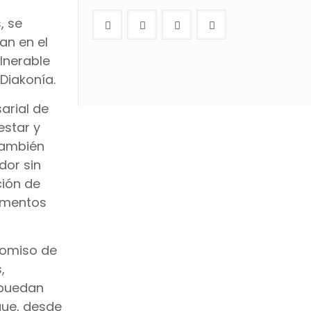
, se
an en el
lnerable
Diakonía.
arial de
estar y
 también
dor sin
ción de
limentos
romiso de
,
 puedan
que, desde