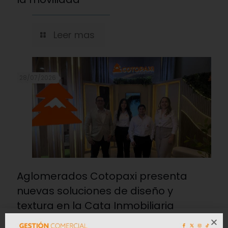
Leer mas
28/07/2026
Aglomerados Cotopaxi presenta
nuevas soluciones de diseño y
textura en la Cata Inmobiliaria