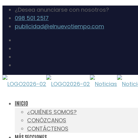
¿Desea anunciarse con nosotros?
098 501 2517
publicidad@elnuevotiempo.com
INICIO
¿QUIÉNES SOMOS?
CONÓZCANOS
CONTÁCTENOS
MÁS SECCIONES