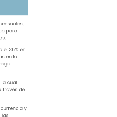
mensuales,
co para
os.
a el 35% en
s en la
trega
la cual
a través de
ncurrencia y
 las