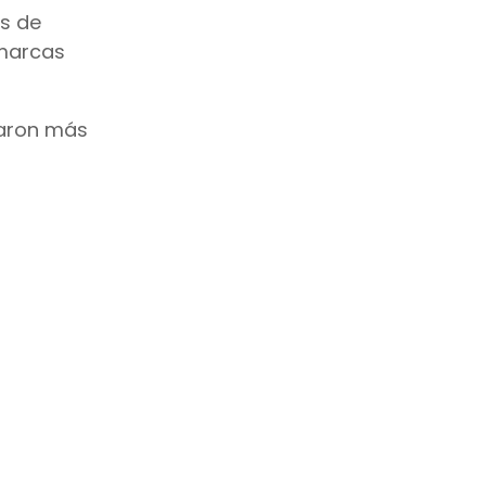
es de
 marcas
raron más