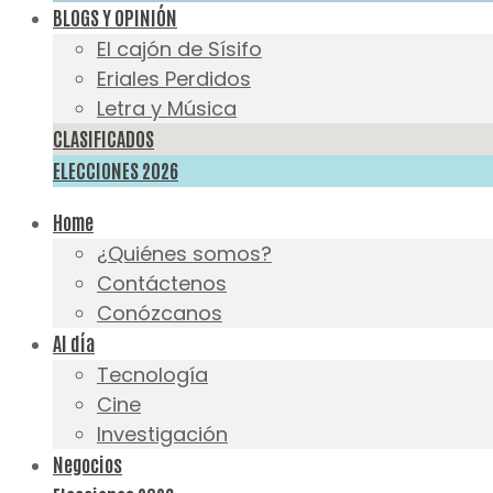
BLOGS Y OPINIÓN
El cajón de Sísifo
Eriales Perdidos
Letra y Música
CLASIFICADOS
ELECCIONES 2026
Home
¿Quiénes somos?
Contáctenos
Conózcanos
Al día
Tecnología
Cine
Investigación
Negocios