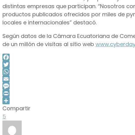
distintas empresas que participan. “Nosotros co
productos publicados ofrecidos por miles de p
locales e internacionales” destacó.
Según datos de la Cámara Ecuatoriana de Comerc
de un millón de visitas al sitio web
www.cyberday
Facebook
Twitter
WhatsApp
Email
Message
Print
Compartir
Compartir
5