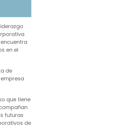
liderazgo
orporativa
e encuentra
s en el
ta de
a empresa
so que tiene
e acompañan
s futuras
porativos de