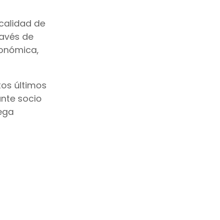
 calidad de
ravés de
conómica,
tos últimos
ante socio
ega