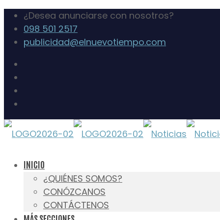
¿Desea anunciarse con nosotros?
098 501 2517
publicidad@elnuevotiempo.com
INICIO
¿QUIÉNES SOMOS?
CONÓZCANOS
CONTÁCTENOS
MÁS SECCIONES