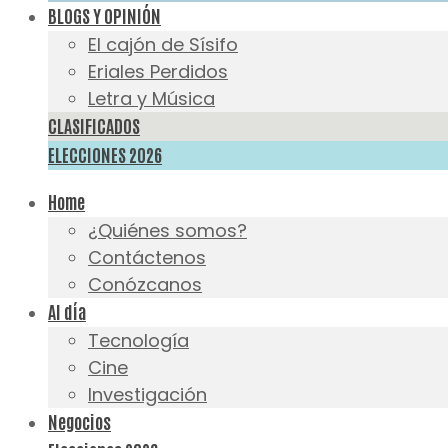
BLOGS Y OPINIÓN
El cajón de Sísifo
Eriales Perdidos
Letra y Música
CLASIFICADOS
ELECCIONES 2026
Home
¿Quiénes somos?
Contáctenos
Conózcanos
Al día
Tecnología
Cine
Investigación
Negocios