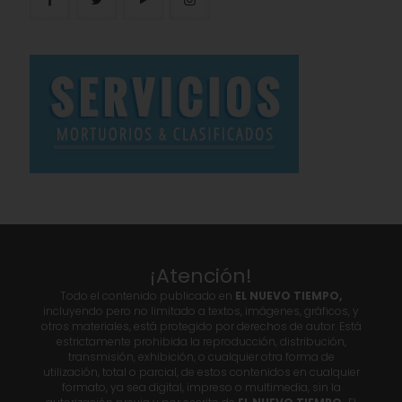
¡Atención!
Todo el contenido publicado en
EL NUEVO TIEMPO,
incluyendo pero no limitado a textos, imágenes, gráficos, y
otros materiales, está protegido por derechos de autor. Está
estrictamente prohibida la reproducción, distribución,
transmisión, exhibición, o cualquier otra forma de
utilización, total o parcial, de estos contenidos en cualquier
formato, ya sea digital, impreso o multimedia, sin la