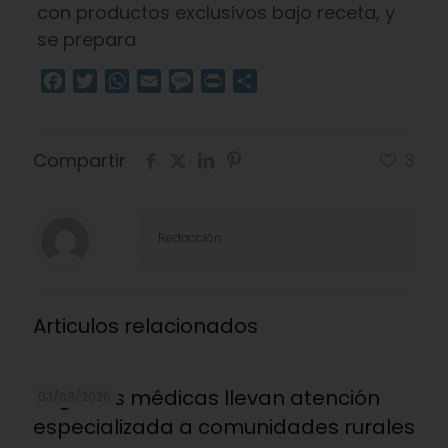
con productos exclusivos bajo receta, y
se prepara
Facebook
Twitter
WhatsApp
Email
Message
Print
Compartir
Compartir
3
Redacción
Articulos relacionados
Brigadas médicas llevan atención
03/08/2026
especializada a comunidades rurales