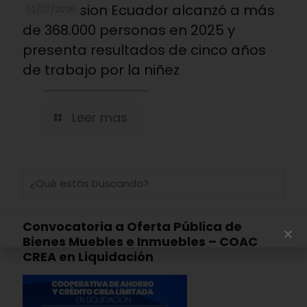
World Vision Ecuador alcanzó a más
02/07/2026
de 368.000 personas en 2025 y
presenta resultados de cinco años
de trabajo por la niñez
Leer mas
Convocatoria a Oferta Pública de
Bienes Muebles e Inmuebles – COAC
CREA en Liquidación