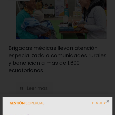
Brigadas médicas llevan atención
especializada a comunidades rurales
y benefician a más de 1.600
ecuatorianos
Leer mas
02/07/2026