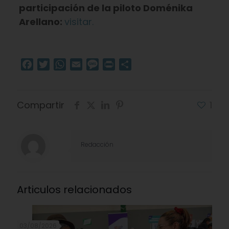
participación de la piloto Doménika
Arellano:
visitar.
Facebook
Twitter
WhatsApp
Email
Message
Print
Compartir
Compartir
1
Redacción
Articulos relacionados
03/08/2026