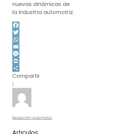
nuevas dinámicas de
la industria automotriz.
Facebook
Twitter
WhatsApp
Email
Message
Print
Compartir
Compartir
1
Redacción Automotriz
Articulos