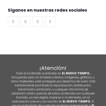
Síganos en nuestras redes sociales
¡Atención!
Todo el contenido publicado en
EL NUEVO TIEMPO,
incluyendo pero no limitado a textos, imágenes, gráficos, y
otros materiales, está protegido por derechos de autor. Está
estrictamente prohibida la reproducción, distribución,
transmisión, exhibición, o cualquier otra forma de
utilización, total o parcial, de estos contenidos en cualquier
formato, ya sea digital, impreso o multimedia, sin la
autorización previa y por escrito de
EL NUEVO TIEMPO.
El
uso no autorizado de cualquier material perteneciente a
EL