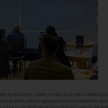
ales en Ecuador, celebra más de 12 años dedicados
morar este valioso apoyo social se realizarán do
ctubre a las 19:00 en el Gran Salón Cuenca del Hot