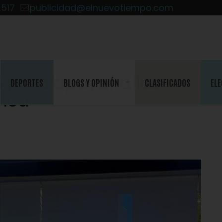
2517
publicidad@elnuevotiempo.com
a para apoyar a los
DEPORTES
BLOGS Y OPINIÓN
CLASIFICADOS
ELE
nca