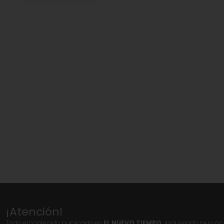
¡Atención!
Todo el contenido publicado en
EL NUEVO TIEMPO,
incluyendo pero no l