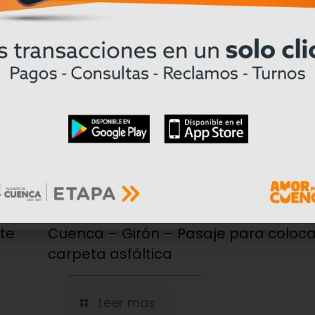
04/08/2026
Prefectura del Azuay prepara la vía 
nte
Cuenca – Girón – Pasaje para coloc
carpeta asfáltica
Leer mas