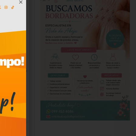
as. Los
 negocios
es
a la
15