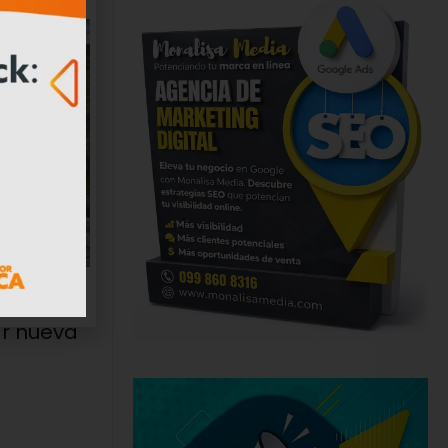
antigua
ar nueva