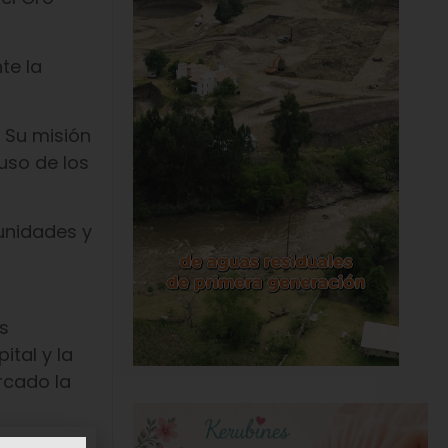
te la
 Su misión
uso de los
munidades y
s
tal y la
rcado la