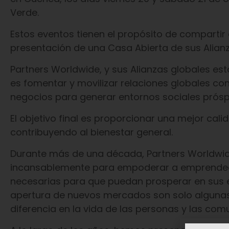
Verde.
Estos eventos tienen el propósito de compartir 
presentación de una Casa Abierta de sus Alian
Partners Worldwide, y sus Alianzas globales es
es fomentar y movilizar relaciones globales con
negocios para generar entornos sociales prós
El objetivo final es proporcionar una mejor cali
contribuyendo al bienestar general.
Durante más de una década, Partners Worldwid
incansablemente para empoderar a emprendedo
necesarias para que puedan prosperar en sus em
apertura de nuevos mercados son solo algunas
diferencia en la vida de las personas y las com