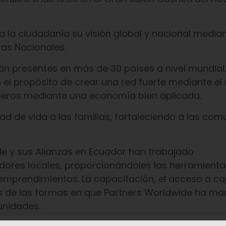
a la ciudadanía su visión global y nacional median
zas Nacionales.
tán presentes en más de 30 países a nivel mundial.
 el propósito de crear una red fuerte mediante el 
peros mediante una economía bien aplicada.
dad de vida a las familias, fortaleciendo a las co
e y sus Alianzas en Ecuador han trabajado
res locales, proporcionándoles las herramienta
prendimientos. La capacitación, el acceso a capi
 de las formas en que Partners Worldwide ha ma
unidades.