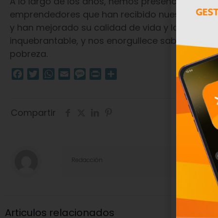
A lo largo de los años, hemos presenciado el im
emprendedores que han recibido nuestro apoyo 
y han mejorado su calidad de vida y la de sus 
inquebrantable, y nos enorgullece saber que c
pobreza.
Facebook
Twitter
WhatsApp
Email
Message
Print
Compartir
Compartir
Redacción
Articulos relacionados