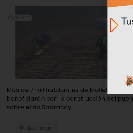
06/08/2026
Más de 7 mil habitantes de Molleturo se
beneficiarán con la construcción del pue
sobre el río Sadracay
Leer mas