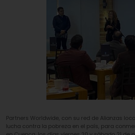
Partners Worldwide, con su red de Alianzas loc
lucha contra la pobreza en el país, para conme
en Cuenca, los días viernes 20 y sábado 21 de o