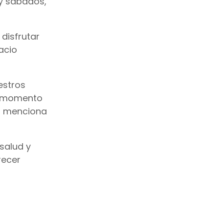
 y sábados,
disfrutar
acio
estros
un momento
”, menciona
salud y
recer