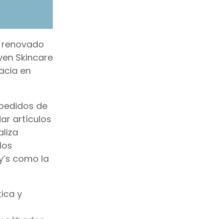
o renovado
yen Skincare
acia en
 pedidos de
ar artículos
aliza
los
y’s como la
ica y