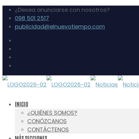
¿Desea anunciarse con nosotros?
098 501 2517
publicidad@elnuevotiempo.com
INICIO
¿QUIÉNES SOMOS?
CONÓZCANOS
CONTÁCTENOS
MÁS SECCIONES