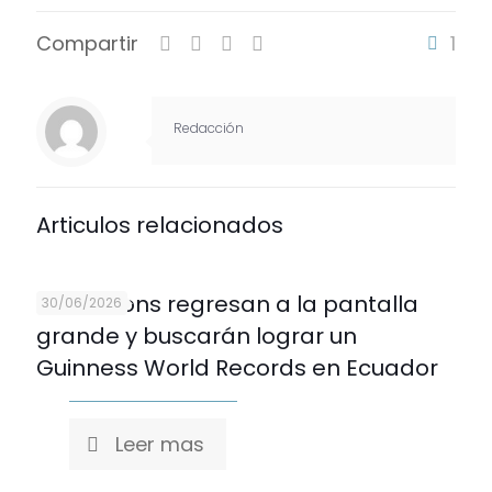
Compartir
Compartir
1
Redacción
Articulos relacionados
Los Minions regresan a la pantalla
30/06/2026
grande y buscarán lograr un
Guinness World Records en Ecuador
Leer mas