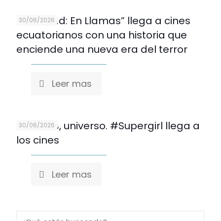
“Evil Dead: En Llamas” llega a cines
30/06/2026
ecuatorianos con una historia que
enciende una nueva era del terror
Leer mas
Cuidado, universo. #Supergirl llega a
30/06/2026
los cines
Leer mas