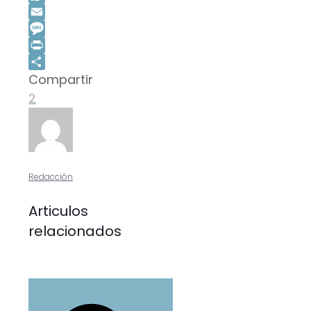
WhatsApp
Email
Message
Print
Compartir
Compartir
2
Redacción
Articulos
relacionados