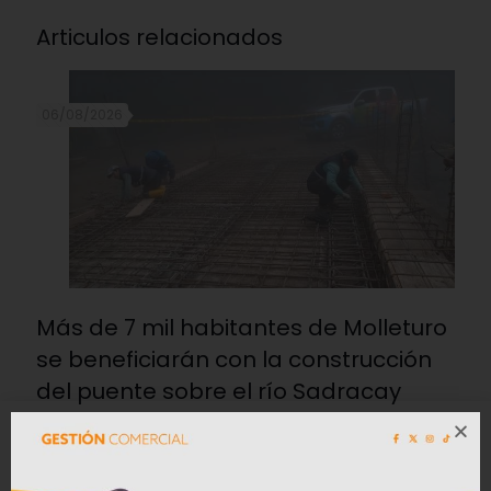
Articulos relacionados
06/08/2026
Más de 7 mil habitantes de Molleturo
se beneficiarán con la construcción
del puente sobre el río Sadracay
Leer mas