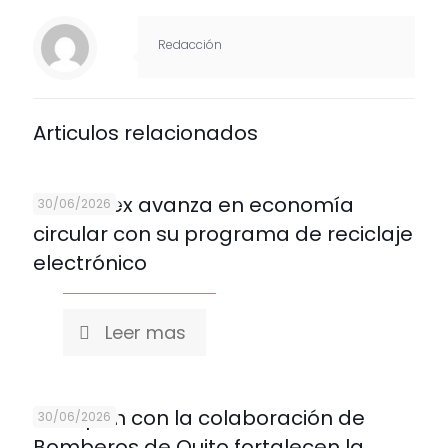
Redacción
Articulos relacionados
Marcimex avanza en economía
30/06/2026
circular con su programa de reciclaje
electrónico
Leer mas
Novopan con la colaboración de
30/06/2026
Bomberos de Quito fortalecen la