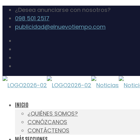
¿Desea anunciarse con nosotros?
098 501 2517
publicidad@elnuevotiempo.com
INICIO
¿QUIÉNES SOMOS?
CONÓZCANOS
CONTÁCTENOS
MÁS SECCIONES