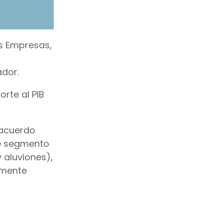
s Empresas,
ador.
rte al PIB
 acuerdo
te segmento
 aluviones),
lmente