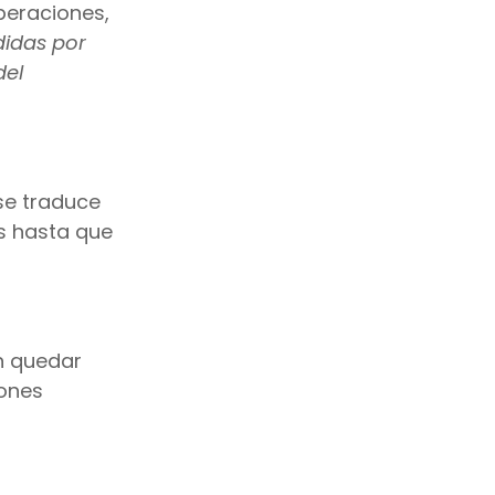
operaciones,
didas por
del
se traduce
s hasta que
n quedar
iones