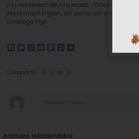
a la necesidad del interesado. “Estas cuentan 
Assessment English, así como con el reconocimi
Chiriboga High.
Facebook
Twitter
WhatsApp
Email
Message
Print
Compartir
Compartir
Redacciòn - Negocios
Articulos relacionados