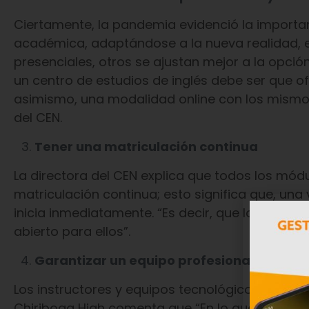
Ciertamente, la pandemia evidenció la importan
académica, adaptándose a la nueva realidad, e
presenciales, otros se ajustan mejor a la opció
un centro de estudios de inglés debe ser que o
asimismo, una modalidad online con los mismos
del CEN.
Tener una matriculación continua
La directora del CEN explica que todos los mód
matriculación continua; esto significa que, una
inicia inmediatamente. “Es decir, que los estudi
abierto para ellos”.
Garantizar un equipo profesional altamen
Los instructores y equipos tecnológicos juegan 
Chiriboga High comenta que “En lo que respect