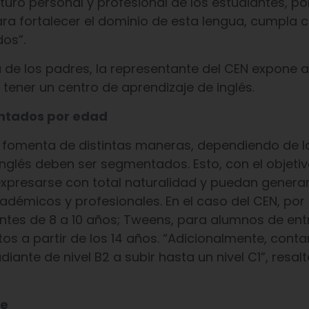
uturo personal y profesional de los estudiantes, po
 para fortalecer el dominio de esta lengua, cumpla 
os”.
eda de los padres, la representante del CEN expone a
 tener un centro de aprendizaje de inglés.
ntados por edad
e fomenta de distintas maneras, dependiendo de l
inglés deben ser segmentados. Esto, con el objetiv
expresarse con total naturalidad y puedan genera
adémicos y profesionales. En el caso del CEN, por
ntes de 8 a 10 años; Tweens, para alumnos de entre
tos a partir de los 14 años. “Adicionalmente, con
ante de nivel B2 a subir hasta un nivel C1”, resal
ne