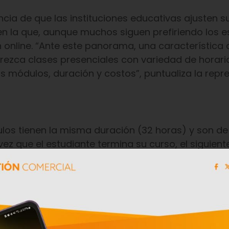
cia de que las instituciones educativas ajusten s
n la que, aunque muchos siguen prefiriendo los e
n online. “Ante este panorama, una característica 
frezca clases presenciales con variedad de horario
 módulos, duración y costos”, puntualiza la repr
ulos tienen la misma duración (32 horas) y son de
 vez que el estudiante termina su curso, el siguien
antes siempre tienen la posibilidad de encontrar u
te calificado y tecnología de punta
un rol primordial en el proceso de aprendizaje de 
a al CEN, nuestros profesores se capacitan cons