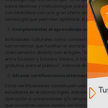
sobre técnicas y metodologías para la enseña
con biblioteca con una gran oferta editorial, 
tecnología que permiten optimizar el proceso 
Complementar el aprendizaje con activid
Actividades culturales como conciertos, obras t
herramientas que facilitan el dominio de la len
acercamiento distinto con el inglés. “Desde e
entre Ecuador y Estados Unidos, a través de má
gratuitas para el público”, indica la directora ge
Ofrecer certificaciones internacionales d
Estas certificaciones constituyen una evidencia
estudiante en el idioma inglés. Adicionalmente,
aplicación a universidades y/o empresas intern
que acreditan varios niveles del Marco Común 