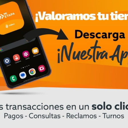
nza del inglés como lengua extranjera. Además, 
laboratorios de idiomas, así como con aulas equip
de enseñanza-aprendizaje”.
ades culturales
eatrales, muestras de cine, conversatorios, entre 
gua, porque permiten a los estudiantes tener un
l CEN impulsamos permanentemente espacios de in
s de 50 actividades culturales al año, que son si
neral de la institución.
e inglés
 formal y confiable de los conocimientos adquirid
 suponen una ventaja significativa para los proce
acionales. El CEN ofrece una variedad de certifica
Europeo de Referencia para las lenguas (MCER), 