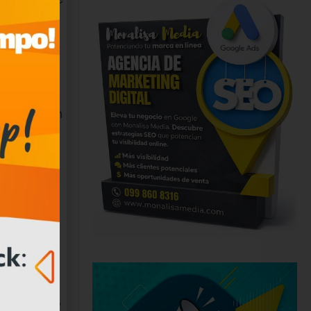
contamos
adas con
otras, son
tegración
empre
os por el
sos de
ciones
de acuerdo