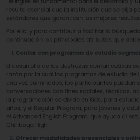
“el inglés es fundamental para el desarrollo y f
resulta esencial que la institución que se elija
estándares que garanticen los mejores resultad
Por ello, y para contribuir a facilitar la búsqu
continuación los principales atributos que debe
Contar con programas de estudio segme
El desarrollo de las destrezas comunicativas s
razón por la cual los programas de estudio de 
una vez culminados, los participantes puedan 
conversaciones con fines sociales, técnicos, ac
la programación se divide en Kids, para estudia
años; y el Regular Program, para jóvenes y adul
el Advanced English Program, que ayuda al estudi
Chiriboga High.
Ofrecer modalidades presenciales y onli