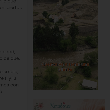
r lo que
con ciertos
a edad,
o de que,
r
 ejemplo,
 11 y 13
tamos con
ta