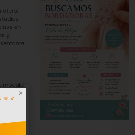
u oferta
studios
clave en
s y,
esentante
te módulo
n curso
la lengua.
tantemente