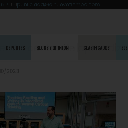
2517
publicidad@elnuevotiempo.com
er un centro de aprendiza
DEPORTES
BLOGS Y OPINIÓN
CLASIFICADOS
ELE
/10/2023