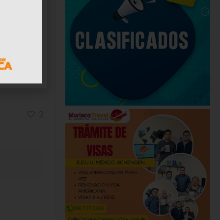
idge
ncluye
2