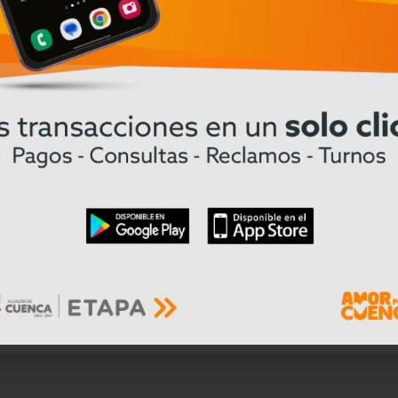
la igualdad de género.
rar a las mujeres de diversas maneras y ofrece
emprendimiento digital y la participación en la e
brecha digital de Fundación Telefónica Movistar Ecu
s mujeres con su aprendizaje y la generación de 
icas. Sin embargo, estos esfuerzos son posibles s
 y apoyo de las iniciativas, así más mujeres pued
tes de las oportunidades de crecimiento a las qu
ores como agricultura, emprendimiento, tecnologí
e requiere el compromiso de todos y todas. Abord
y equitativo. ¡Únete a la transmisión en vivo y sé