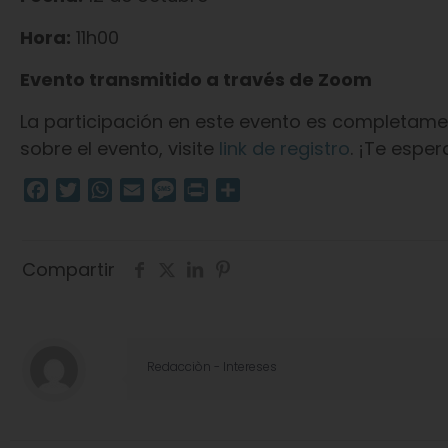
Hora:
11h00
Evento transmitido a través de Zoom
La participación en este evento es completamen
sobre el evento, visite
link de registro
. ¡Te espe
Facebook
Twitter
WhatsApp
Email
Message
Print
Compartir
Compartir
Redacciòn - Intereses