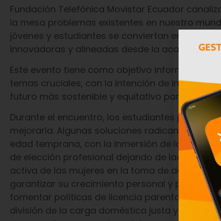
Fundación Telefónica Movistar Ecuador canaliz
la mesa problemas existentes en nuestro mund
jóvenes y estudiantes se conviertan en tomado
innovadoras y alineadas desde la academia.
Este evento tiene como objetivo informar, gene
temas cruciales, con la intención de impulsar e
futuro más sostenible y equitativo para todas 
Durante el encuentro, los estudiantes podrán re
mejorarla. Algunas soluciones radican en educ
edad temprana, con la inmersión de las niñas 
de elección profesional dejando de lado los se
activa de las mujeres en la toma de decisione
garantizar su crecimiento personal y profesional
fomentar políticas de licencia parental equitat
división de la carga doméstica justa y respons