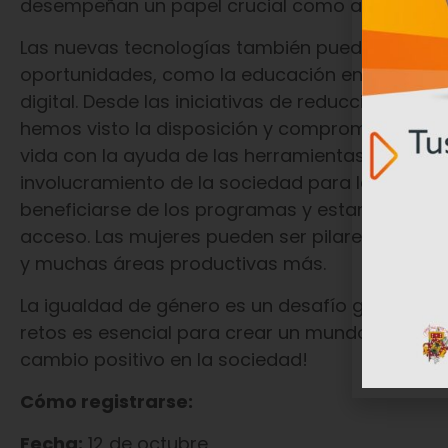
desempeñan un papel crucial como aliados en 
Las nuevas tecnologías también pueden empode
oportunidades, como la educación en línea, el 
digital. Desde las iniciativas de reducción de 
hemos visto la disposición y compromiso de la
vida con la ayuda de las herramientas tecnológ
involucramiento de la sociedad para la difusión
beneficiarse de los programas y estar conscien
acceso. Las mujeres pueden ser pilares en sect
y muchas áreas productivas más.
La igualdad de género es un desafío global qu
retos es esencial para crear un mundo más justo 
cambio positivo en la sociedad!
Cómo registrarse:
Fecha:
12 de octubre