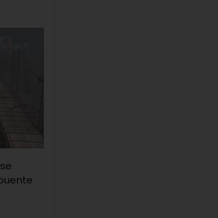
 se
 puente