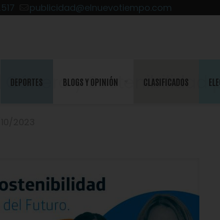
2517
publicidad@elnuevotiempo.com
Género y Sostenibilidad 
DEPORTES
BLOGS Y OPINIÓN
CLASIFICADOS
ELE
/10/2023