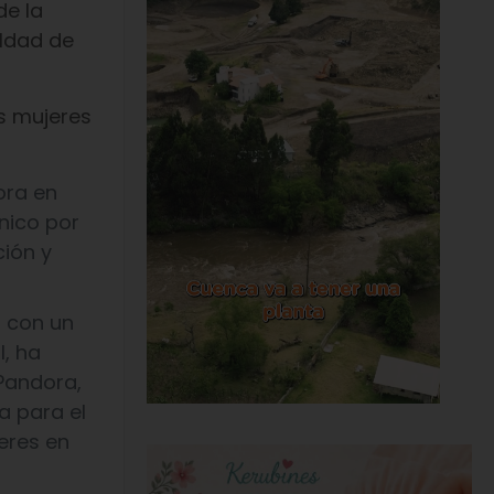
de la
aldad de
s mujeres
ora en
nico por
ción y
n con un
l, ha
 Pandora,
a para el
eres en