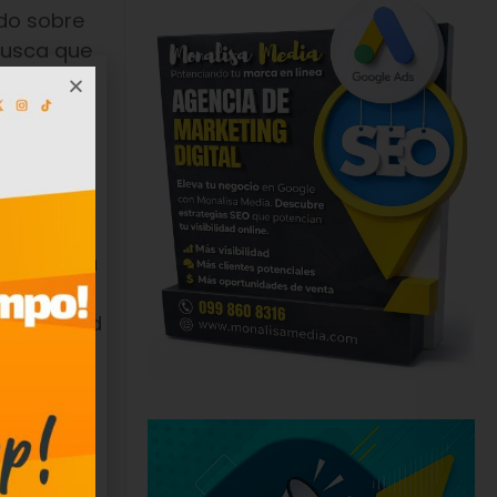
ndo sobre
busca que
pectivas
stos
r a un
eguir para
e una
u libertad
icipación
, para
iales y
os la
ombres