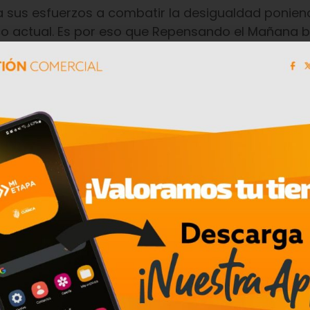
a sus esfuerzos a combatir la desigualdad ponie
o actual. Es por eso que Repensando el Mañana 
res de decisiones en el ámbito nacional con pers
rar conciencia y promover el diálogo en torno a e
l progreso hacia la igualdad de género y contribui
las ecuatorianas y ecuatorianos.
flexionar sobre la situación actual y los pasos a s
ar y concienciar sobre la igualdad de género desd
y adolescentes en el campo STEAM para asegurar s
sgos de género. También, es vital promover la part
s dentro de sus comunidades. De la misma manera
, es necesario eliminar barreras laborales y salar
ivas, de esta forma, desde las industrias impulsam
able dentro de los núcleos familiares donde los h