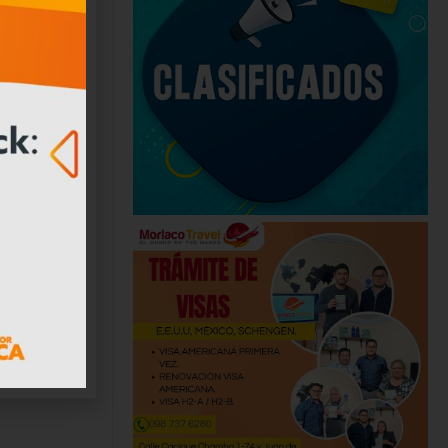
rles más
conomía
ador
medios de
olo con el
en
e tienen
a, cultura
ar estos
 parte del