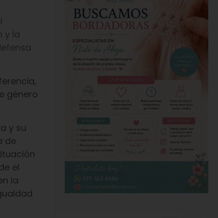
l
 y la
 defensa
ferencia,
de género
a y su
a de
ituación
de el
en la
igualdad