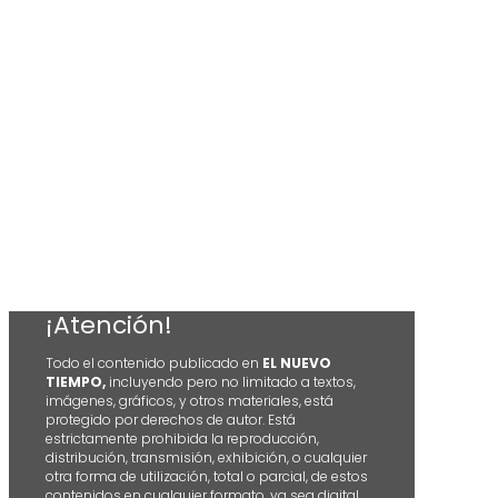
¡Atención!
Todo el contenido publicado en
EL NUEVO
TIEMPO,
incluyendo pero no limitado a textos,
imágenes, gráficos, y otros materiales, está
protegido por derechos de autor. Está
estrictamente prohibida la reproducción,
distribución, transmisión, exhibición, o cualquier
otra forma de utilización, total o parcial, de estos
contenidos en cualquier formato, ya sea digital,