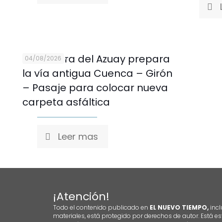
Prefectura del Azuay prepara
04/08/2026
la vía antigua Cuenca – Girón
– Pasaje para colocar nueva
carpeta asfáltica
Leer mas
¡Atención!
Todo el contenido publicado en
EL NUEVO TIEMPO,
incl
materiales, está protegido por derechos de autor. Está es