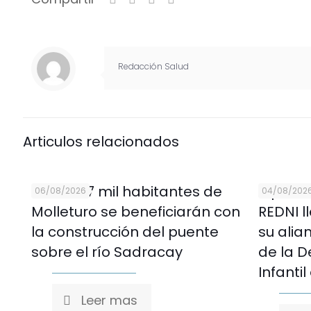
Redacción Salud
Articulos relacionados
Más de 7 mil habitantes de
Alpina 
06/08/2026
04/08/202
Molleturo se beneficiarán con
REDNI l
la construcción del puente
su alia
sobre el río Sadracay
de la D
Infantil
Leer mas