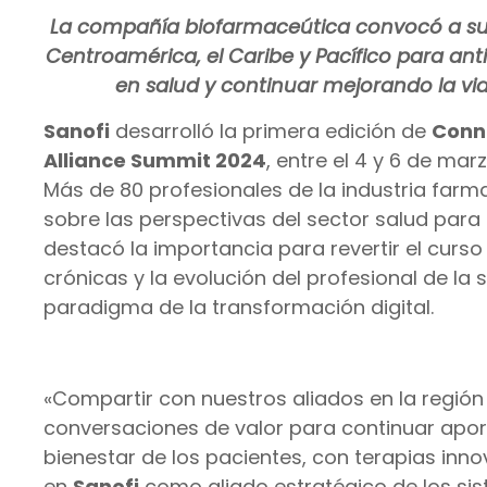
La compañía biofarmaceútica convocó a sus
Centroamérica, el Caribe y Pacífico para ant
en salud y continuar mejorando la vid
Sanofi
desarrolló la primera edición de
Conne
Alliance Summit 2024
, entre el 4 y 6 de ma
Más de 80 profesionales de la industria farm
sobre las perspectivas del sector salud para
destacó la importancia para revertir el curs
crónicas y la evolución del profesional de la 
paradigma de la transformación digital.
«Compartir con nuestros aliados en la región
conversaciones de valor para continuar apor
bienestar de los pacientes, con terapias inno
en
Sanofi
como aliado estratégico de los sis