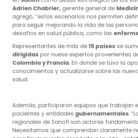
Adrien Chabrier,
gerente general de
Medici
agregó, “estos escenarios nos permiten defin
para seguir mejorando la vida de las persona
desafíos en salud pública, como las
enferm
Representantes de más de
15 países
se suma
dirigidas
por nueve expertos provenientes 
Colombia y Francia
. En donde se tuvo la op
conocimientos y actualizarse sobre las nueva
salud.
Además, participaron equipos que trabajan
pacientes y entidades
gubernamentales
. “
regionales de Sanofi son actores fundamenta
Necesitamos que comprendan claramente nue