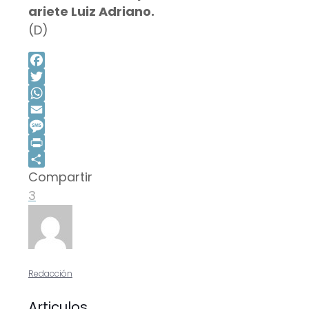
ariete Luiz Adriano.
(D)
Facebook
Twitter
WhatsApp
Email
Message
Print
Compartir
Compartir
3
Redacción
Articulos