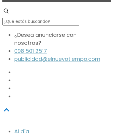
¿Desea anunciarse con
nosotros?
098 501 2517
publicidad@elnuevotiempo.com
Scroll
Up
Al día