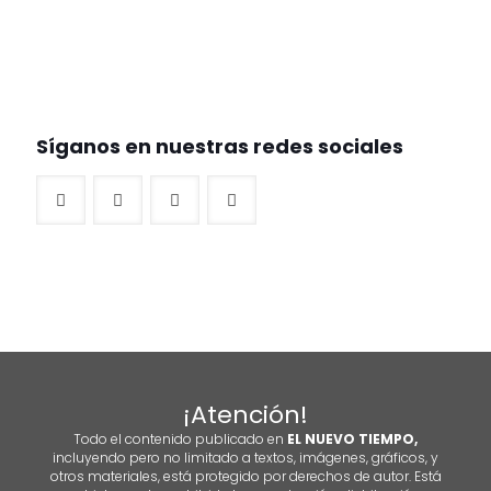
Síganos en nuestras redes sociales
¡Atención!
Todo el contenido publicado en
EL NUEVO TIEMPO,
incluyendo pero no limitado a textos, imágenes, gráficos, y
otros materiales, está protegido por derechos de autor. Está