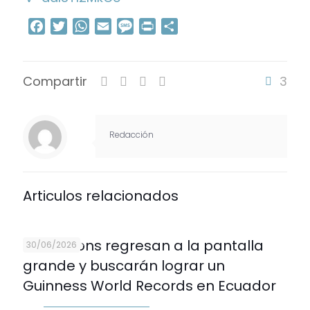
Facebook
Twitter
WhatsApp
Email
Message
Print
Compartir
Compartir
3
Redacción
Articulos relacionados
Los Minions regresan a la pantalla
30/06/2026
grande y buscarán lograr un
Guinness World Records en Ecuador