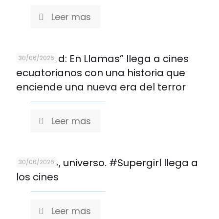
Leer mas
“Evil Dead: En Llamas” llega a cines
30/06/2026
ecuatorianos con una historia que
enciende una nueva era del terror
Leer mas
Cuidado, universo. #Supergirl llega a
30/06/2026
los cines
Leer mas