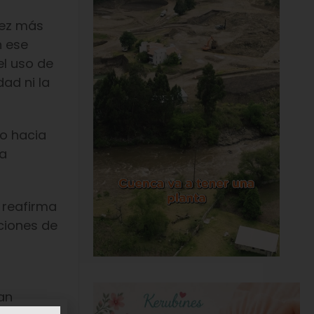
vez más
n ese
el uso de
dad ni la
o hacia
ra
 reafirma
ciones de
an