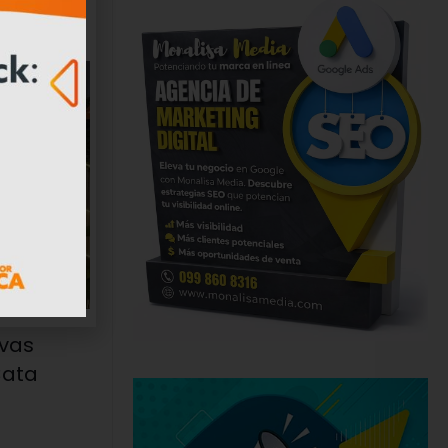
vas
Cata