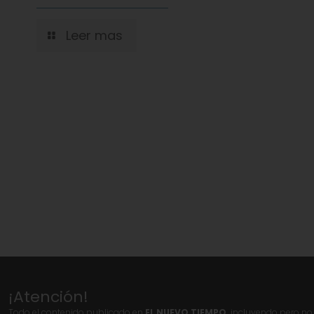
Leer mas
¡Atención!
Todo el contenido publicado en
EL NUEVO TIEMPO,
incluyendo pero no l