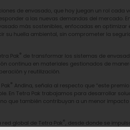
ciones de envasado, que hoy juegan un rol cada 
 responder a las nuevas demandas del mercado. E
vasado más sostenibles, enfocadas en optimizar 
cir su huella ambiental, sin comprometer la seguri
®
etra Pak
de transformar los sistemas de envasad
ción continua en materiales gestionados de mane
eración y reutilización.
®
 Pak
Andina, señala al respecto que “este premio
e. En Tetra Pak trabajamos para desarrollar solu
sino que también contribuyan a un menor impacto
®
a red global de Tetra Pak
, desde donde se impuls