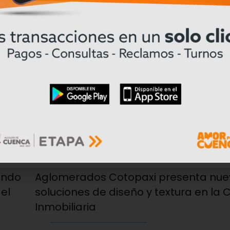
28/07/2026
ando
Aglomerados Cotopaxi presenta nue
 el
soluciones de diseño y textura en la 
Inmobiliaria