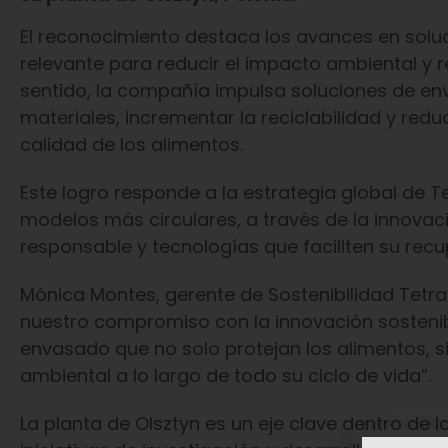
El reconocimiento destaca los avances en solu
relevante para reducir el impacto ambiental y
sentido, la compañía impulsa soluciones de en
materiales, incrementar la reciclabilidad y redu
calidad de los alimentos.
Este logro responde a la estrategia global de T
modelos más circulares, a través de la innova
responsable y tecnologías que faciliten su recup
Mónica Montes, gerente de Sostenibilidad Tetra
nuestro compromiso con la innovación sostenibl
envasado que no solo protejan los alimentos, 
ambiental a lo largo de todo su ciclo de vida”.
La planta de Olsztyn es un eje clave dentro de l