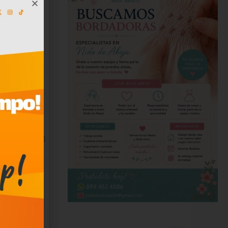
vases y
 nivel
cción,
s de la
3