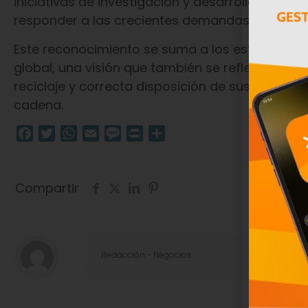
iniciativas de investigación y desarrollo orie
responder a las crecientes demandas de sosten
Este reconocimiento se suma a los esfuerzos de
global, una visión que también se refleja en su
reciclaje y correcta disposición de sus envase
cadena.
Facebook
Twitter
WhatsApp
Email
Message
Print
Compartir
Compartir
Redacciòn - Negocios