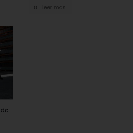
Leer mas
ndo