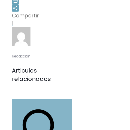
Message
Print
Compartir
Compartir
1
Redacción
Articulos
relacionados