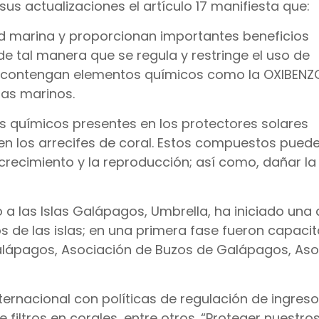
us actualizaciones el artículo 17 manifiesta que:
dad marina y proporcionan importantes beneficios
de tal manera que se regula y restringe el uso de
ue contengan elementos químicos como la OXIBENZ
as marinos.
s químicos presentes en los protectores solares
n los arrecifes de coral. Estos compuestos pued
el crecimiento y la reproducción; así como, dañar l
a las Islas Galápagos, Umbrella, ha iniciado un
cos de las islas; en una primera fase fueron capac
alápagos, Asociación de Buzos de Galápagos, Aso
ternacional con políticas de regulación de ingreso
iltros en corales, entre otros. “Proteger nuestro