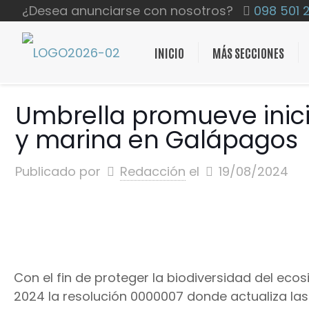
¿Desea anunciarse con nosotros?
098 501 
INICIO
MÁS SECCIONES
Umbrella promueve inici
y marina en Galápagos
Publicado por
Redacción
el
19/08/2024
Con el fin de proteger la biodiversidad del ec
2024 la resolución 0000007 donde actualiza la