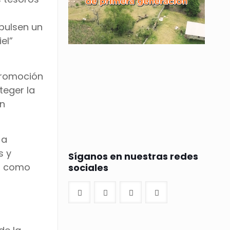
pulsen un
el”
promoción
teger la
on
 a
s y
Síganos en nuestras redes
os como
sociales