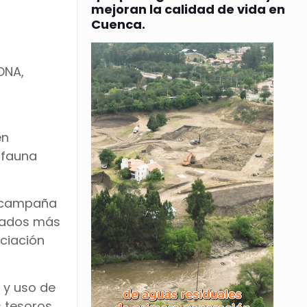
mejoran la calidad de vida en
Cuenca.
ONA,
en
a fauna
a campaña
itados más
ciación
 y uso de
s tesoros