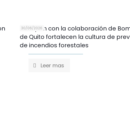
on
Novopan con la colaboración de Bo
30/06/2026
de Quito fortalecen la cultura de pre
de incendios forestales
Leer mas