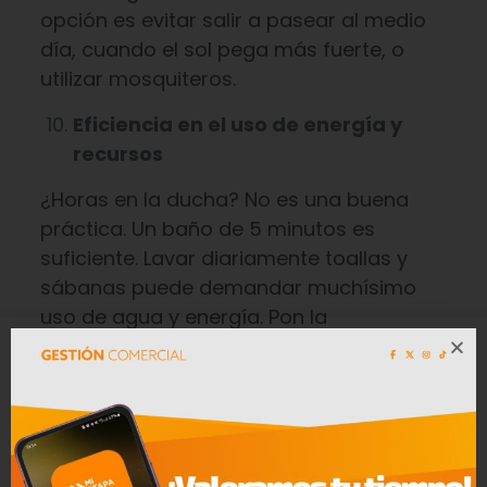
opción es evitar salir a pasear al medio
día, cuando el sol pega más fuerte, o
utilizar mosquiteros.
Eficiencia en el uso de energía y
recursos
¿Horas en la ducha? No es una buena
práctica. Un baño de 5 minutos es
suficiente. Lavar diariamente toallas y
sábanas puede demandar muchísimo
uso de agua y energía. Pon la
temperatura del aire acondicionado en
un valor no inferior a 20 grados. Prioriza
en lo posible ventilación natural. Antes de
salir de viaje, es una buena práctica dejar
desconectando los electrodomésticos