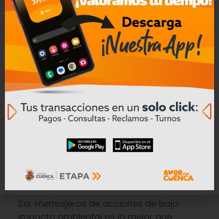
de la casa, al igual que el suministro de
agua.
Rechaza y denuncia el trabajo
infantil
Varios sitios turísticos han normalizado
el trabajo infantil en el comercio y
servicios, si lo ves no consumas ya que
puedes estar financiando organizaciones
que se aprovechan de los niños para
tener ingresos significativos, en lo posible
reporta a las autoridades locales.
Promovamos las buenas prácticas
en el Ecuador
Ser mensajeros de acciones de bajo
impacto ambiental es lo mejor que