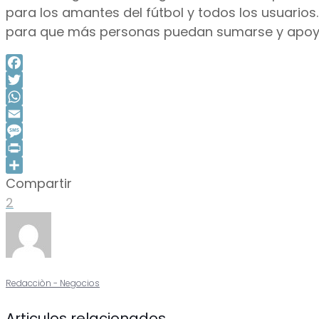
para los amantes del fútbol y todos los usuarios.
para que más personas puedan sumarse y apoyar
Facebook
Twitter
WhatsApp
Email
Message
Print
Compartir
Compartir
2
Redacciòn - Negocios
Articulos relacionados