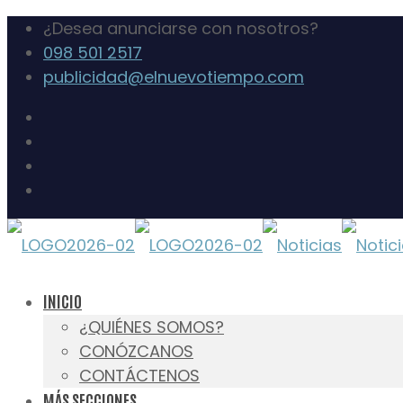
¿Desea anunciarse con nosotros?
098 501 2517
publicidad@elnuevotiempo.com
INICIO
¿QUIÉNES SOMOS?
CONÓZCANOS
CONTÁCTENOS
MÁS SECCIONES