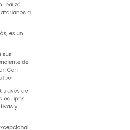
 realizó
uatorianos a
ás, es un
a sus
endiente de
or. Con
útbol.
A través de
s equipos.
tivas y
excepcional