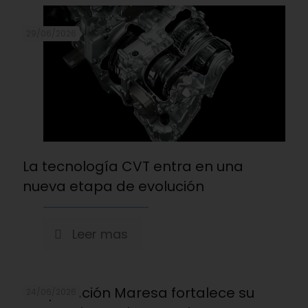
29/06/2026
La tecnología CVT entra en una
nueva etapa de evolución
Leer mas
Corporación Maresa fortalece su
24/06/2026