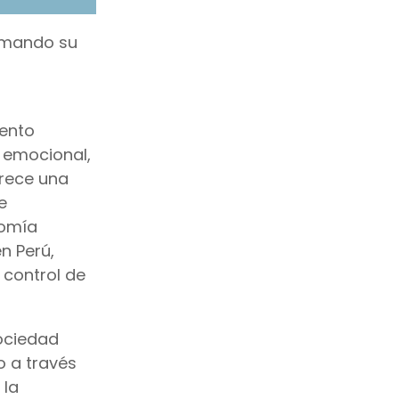
irmando su
iento
 emocional,
frece una
e
nomía
n Perú,
 control de
ociedad
 a través
 la