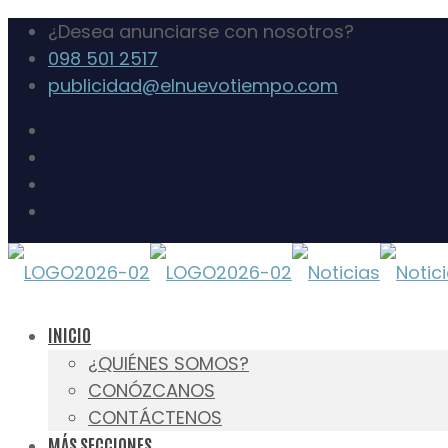
¿Desea anunciarse con nosotros?
098 501 2517
publicidad@elnuevotiempo.com
INICIO
¿QUIÉNES SOMOS?
CONÓZCANOS
CONTÁCTENOS
MÁS SECCIONES