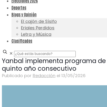
Elecciones 2026
Deportes
Blogs y Opinión
El cajón de Sísifo
Eriales Perdidos
Letra y Música
Clasificados
✕
Yanbal implementa programa de i
quinto año consecutivo
Publicado por
Redacción
el
13/05/2026