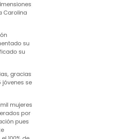
dimensiones
a Carolina
ión
ementado su
ficado su
ias, gracias
5 jóvenes se
 mil mujeres
derados por
mación pues
te
 el 100% de