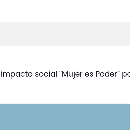
mpacto social ¨Mujer es Poder¨ p