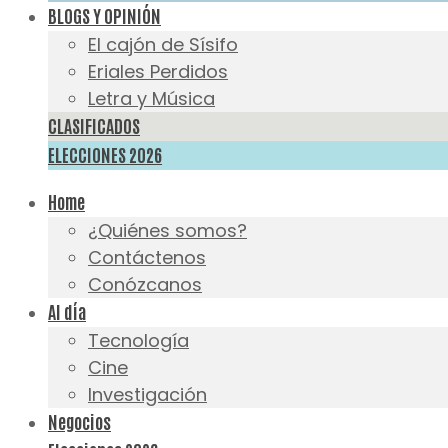
BLOGS Y OPINIÓN
El cajón de Sísifo
Eriales Perdidos
Letra y Música
CLASIFICADOS
ELECCIONES 2026
Home
¿Quiénes somos?
Contáctenos
Conózcanos
Al día
Tecnología
Cine
Investigación
Negocios