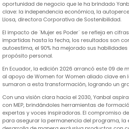
oportunidad de negocio que le ha brindado Yanb
clave: la independencia económica, la autopercep
Llosa, directora Corporativa de Sostenibilidad.
El impacto de ¨Mujer es Poder¨ se refleja en cif
impartidas hasta la fecha, los resultados son c
autoestima, el 90% ha mejorado sus habilidades 
propósito personal.
En Ecuador, la edición 2026 arrancó este 09 de m
al apoyo de Women for Women aliado clave en la 
sumaron a esta transformación, logrando un gra
Con una visión clara hacia el 2030, Yanbal aspir
con MEP, brindándoles herramientas de formación
expertas y voces inspiradoras. El compromiso de
para asegurar la permanencia del programa, la
desarrolla de manera exclusiva productos con cau