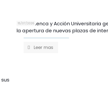
U. de Cuenca y Acción Universitaria g
15/07/2026
la apertura de nuevas plazas de int
Leer mas
 sus