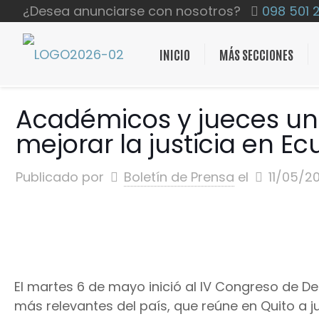
¿Desea anunciarse con nosotros?
098 501 
INICIO
MÁS SECCIONES
Académicos y jueces un
mejorar la justicia en E
Publicado por
Boletín de Prensa
el
11/05/2
El martes 6 de mayo inició al IV Congreso de 
más relevantes del país, que reúne en Quito a ju