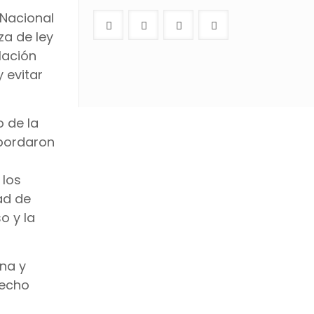
 Nacional
za de ley
lación
 evitar
o de la
abordaron
 los
ad de
o y la
na y
recho