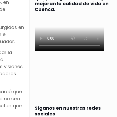
, en
mejoran la calidad de vida en
 de
Cuenca.
urgidos en
 el
cuador.
dar la
la
s visiones
vadoras
emarcó que
ro no sea
mutuo que
Síganos en nuestras redes
sociales