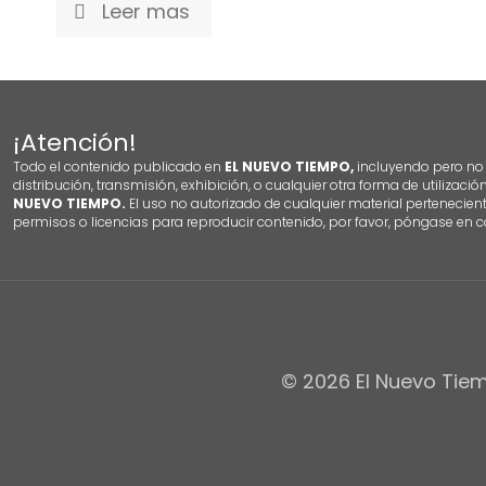
Leer mas
¡Atención!
Todo el contenido publicado en
EL NUEVO TIEMPO,
incluyendo pero no l
distribución, transmisión, exhibición, o cualquier otra forma de utilizació
NUEVO TIEMPO.
El uso no autorizado de cualquier material pertenecien
permisos o licencias para reproducir contenido, por favor, póngase en c
© 2026 El Nuevo Tiem