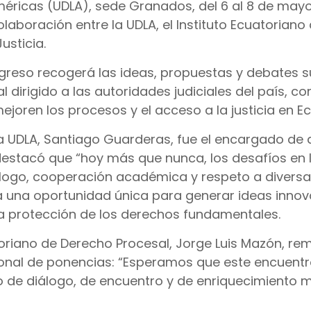
méricas (UDLA), sede Granados, del 6 al 8 de mayo
olaboración entre la UDLA, el Instituto Ecuatoriano
usticia.
ngreso recogerá las ideas, propuestas y debates s
 dirigido a las autoridades judiciales del país, con
joren los procesos y el acceso a la justicia en E
la UDLA, Santiago Guarderas, fue el encargado de 
 destacó que “hoy más que nunca, los desafíos en 
álogo, cooperación académica y respeto a diversa
ta una oportunidad única para generar ideas inno
 la protección de los derechos fundamentales.
atoriano de Derecho Procesal, Jorge Luis Mazón, r
ional de ponencias: “Esperamos que este encuent
o de diálogo, de encuentro y de enriquecimiento 