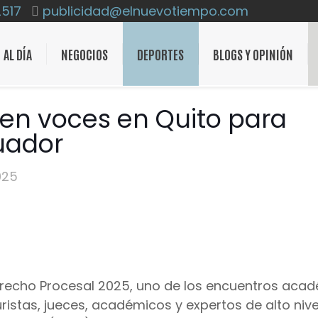
2517
publicidad@elnuevotiempo.com
AL DÍA
NEGOCIOS
DEPORTES
BLOGS Y OPINIÓN
en voces en Quito para
cuador
025
Derecho Procesal 2025, uno de los encuentros aca
ristas, jueces, académicos y expertos de alto nivel