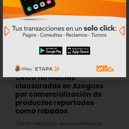
Boletín de Prensa
el
04/08/2026
Cinco farmacias
clausuradas en Azogues
por comercialización de
productos reportados
como robados
Como resultado de una denuncia