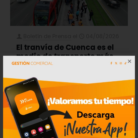
Boletín de Prensa
el
04/08/2026
El tranvía de Cuenca es el
medio de transporte más
seguro de la ciudad
Más de 200 cámaras en la ruta
tranviaria, ocho cámaras internas y
dos externas en cada unidad, un
Puesto de
[…]
1
Leer mas