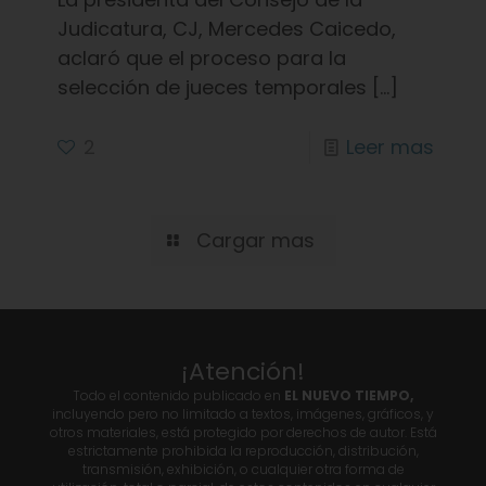
Judicatura, CJ, Mercedes Caicedo,
aclaró que el proceso para la
selección de jueces temporales
[…]
2
Leer mas
Cargar mas
¡Atención!
Todo el contenido publicado en
EL NUEVO TIEMPO,
incluyendo pero no limitado a textos, imágenes, gráficos, y
otros materiales, está protegido por derechos de autor. Está
estrictamente prohibida la reproducción, distribución,
transmisión, exhibición, o cualquier otra forma de