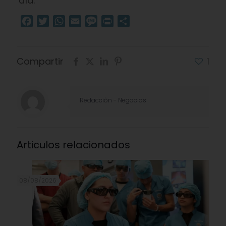
día.
Facebook
Twitter
WhatsApp
Email
Message
Print
Compartir
Compartir
1
Redacciòn - Negocios
Articulos relacionados
08/08/2026