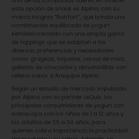
Una de las compañías líderes en ofrecer
esta opción de snack es Alpina, con su
marca insignia “BonYurt”, que brinda una
combinación equilibrada de yogurt
semidescremado con una amplia gama
de toppings que se adaptan a las
diversas preferencias y necesidades
como: grageas, hojuelas, cereal de maíz,
galletas de chocolate y almohadillas con
relleno sabor a Arequipe Alpina.
Según un estudio de mercado impulsado
por Alpina con su partner LeQuiz, los
principales consumidores de yogurt con
sobrecopa son los niños de 1 a 12 años y
los adultos de 25 a 34 años, para
quienes cobra importancia la practicidad
del producto y su sabor. Además, se