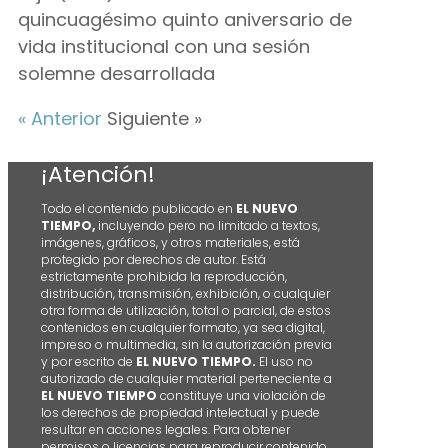
quincuagésimo quinto aniversario de
vida institucional con una sesión
solemne desarrollada
« Anterior
Siguiente »
¡Atención!
Todo el contenido publicado en
EL NUEVO
TIEMPO,
incluyendo pero no limitado a textos,
imágenes, gráficos, y otros materiales, está
protegido por derechos de autor. Está
estrictamente prohibida la reproducción,
distribución, transmisión, exhibición, o cualquier
otra forma de utilización, total o parcial, de estos
contenidos en cualquier formato, ya sea digital,
impreso o multimedia, sin la autorización previa
y por escrito de
EL NUEVO TIEMPO.
El uso no
autorizado de cualquier material perteneciente a
EL NUEVO TIEMPO
constituye una violación de
los derechos de propiedad intelectual y puede
resultar en acciones legales. Para obtener
permisos o licencias para reproducir contenido,