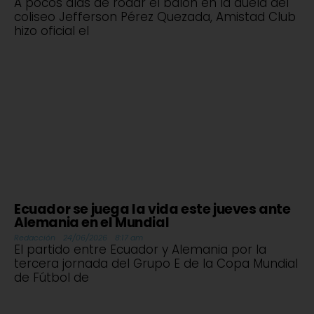
A pocos días de rodar el balón en la duela del
coliseo Jefferson Pérez Quezada, Amistad Club
hizo oficial el
Ecuador se juega la vida este jueves ante
Alemania en el Mundial
Redacción
24/06/2026
8:17 am
El partido entre Ecuador y Alemania por la
tercera jornada del Grupo E de la Copa Mundial
de Fútbol de