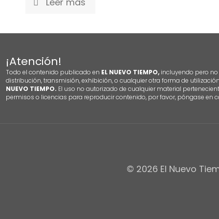
Leer mas
¡Atención!
Todo el contenido publicado en
EL NUEVO TIEMPO,
incluyendo pero no l
distribución, transmisión, exhibición, o cualquier otra forma de utilizació
NUEVO TIEMPO.
El uso no autorizado de cualquier material pertenecien
permisos o licencias para reproducir contenido, por favor, póngase en c
© 2026 El Nuevo Tiem