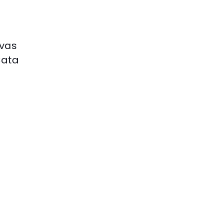
vas
Cata