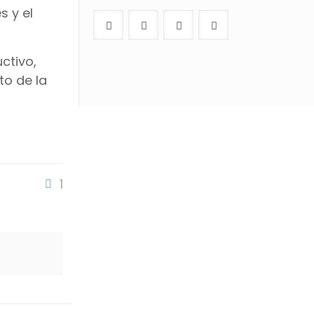
s y el
ctivo,
to de la
1