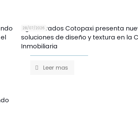
ando
Aglomerados Cotopaxi presenta nue
28/07/2026
 el
soluciones de diseño y textura en la 
Inmobiliaria
Leer mas
ndo