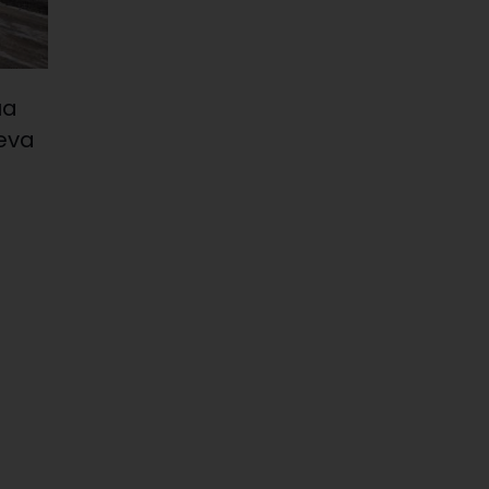
ua
eva