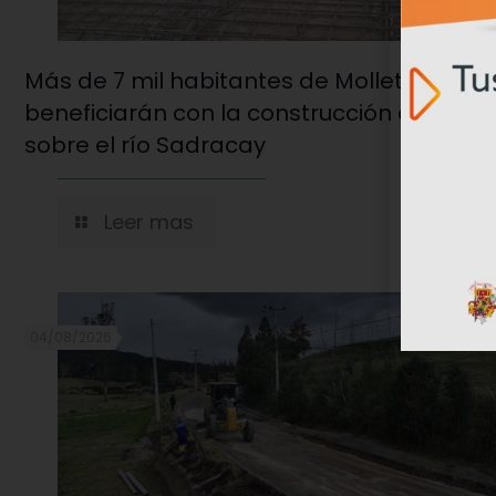
Más de 7 mil habitantes de Molleturo se
beneficiarán con la construcción del pue
sobre el río Sadracay
Leer mas
04/08/2026