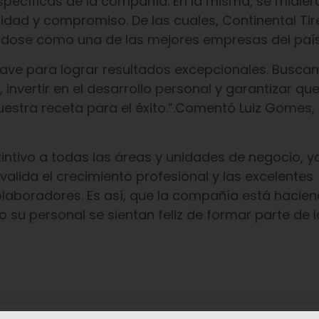
pecíficas de la compañía. En la misma, se midier
ialidad y compromiso. De las cuales, Continental Ti
ándose como una de las mejores empresas del país
lave para lograr resultados excepcionales. Busc
 invertir en el desarrollo personal y garantizar qu
nuestra receta para el éxito.”.Comentó Luiz Gomes,
.
tintivo a todas las áreas y unidades de negocio, y
alida el crecimiento profesional y las excelentes
olaboradores. Es así, que la compañía está hacie
 su personal se sientan feliz de formar parte de l