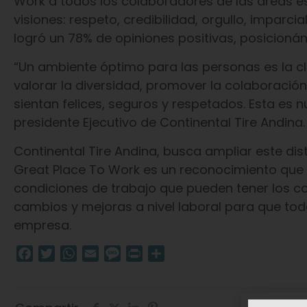
Work a todos los colaboradores de las áreas es
visiones: respeto, credibilidad, orgullo, imparc
logró un 78% de opiniones positivas, posicion
“Un ambiente óptimo para las personas es la c
valorar la diversidad, promover la colaboración,
sientan felices, seguros y respetados. Esta es 
presidente Ejecutivo de Continental Tire Andina
Continental Tire Andina, busca ampliar este dis
Great Place To Work es un reconocimiento que v
condiciones de trabajo que pueden tener los c
cambios y mejoras a nivel laboral para que todo
empresa.
Facebook
Twitter
WhatsApp
Email
Message
Print
Compartir