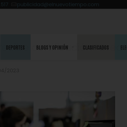
2517
publicidad@elnuevotiempo.com
recibe certificación “Great
DEPORTES
BLOGS Y OPINIÓN
CLASIFICADOS
ELE
/04/2023