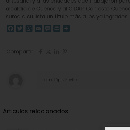
artesanal y a las entidades que trabajaron para
alcaldía de Cuenca y al CIDAP. Con esto Cuenca 
suma a su lista un título más a los ya logrados.
Facebook
Twitter
WhatsApp
Email
Message
Print
Compartir
Compartir
Jaime López Novillo
Articulos relacionados