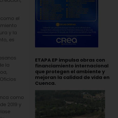
 creación,
 como el
cimiento
ra y la
nto, es
tesanos
ETAPA EP impulsa obras con
de la
financiamiento internacional
que protegen el ambiente y
roa,
mejoran la calidad de vida en
Oficios
Cuenca.
uenca como
 de 2019 y
clase