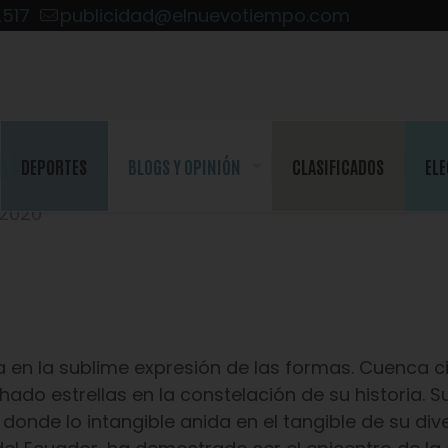
2517
publicidad@elnuevotiempo.com
l
DEPORTES
BLOGS Y OPINIÓN
CLASIFICADOS
ELE
/2020
osa en la sublime expresión de las formas. Cuenca 
do estrellas en la constelación de su historia. S
donde lo intangible anida en el tangible de su div