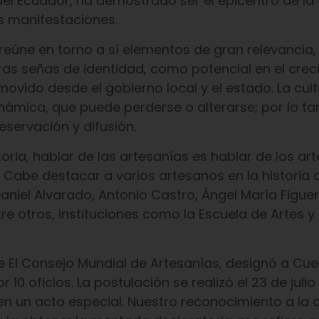
 del Ecuador, ha demostrado ser el epicentro de la
s manifestaciones.
reúne en torno a sí elementos de gran relevancia,
stras señas de identidad, como potencial en el cre
ido desde el gobierno local y el estado. La cultu
námica, que puede perderse o alterarse; por lo ta
eservación y difusión.
toria, hablar de las artesanías es hablar de los ar
. Cabe destacar a varios artesanos en la historia 
aniel Alvarado, Antonio Castro, Ángel María Figue
re otros, instituciones como la Escuela de Artes y 
e El Consejo Mundial de Artesanías, designó a C
10 oficios. La postulación se realizó el 23 de julio
n un acto especial. Nuestro reconocimiento a la 