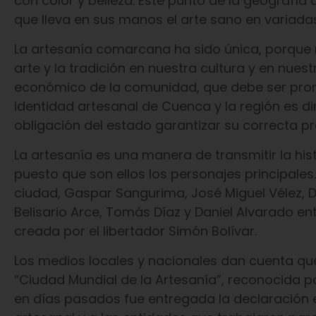
con color y belleza. Este punto de la geografía
que lleva en sus manos el arte sano en variada
La artesanía comarcana ha sido única, porque 
arte y la tradición en nuestra cultura y en nue
económico de la comunidad, que debe ser promov
identidad artesanal de Cuenca y la región es di
obligación del estado garantizar su correcta pr
La artesanía es una manera de transmitir la his
puesto que son ellos los personajes principales
ciudad, Gaspar Sangurima, José Miguel Vélez, D
Belisario Arce, Tomás Díaz y Daniel Alvarado ent
creada por el libertador Simón Bolívar.
Los medios locales y nacionales dan cuenta qu
“Ciudad Mundial de la Artesanía”, reconocida por 
en días pasados fue entregada la declaración e