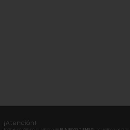
¡Atención!
Todo el contenido publicado en
EL NUEVO TIEMPO,
incluyendo pero no l