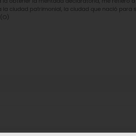
 la obtener la mentada declaratoria, me refiero a 
la ciudad patrimonial, la ciudad que nació para s
 (O)