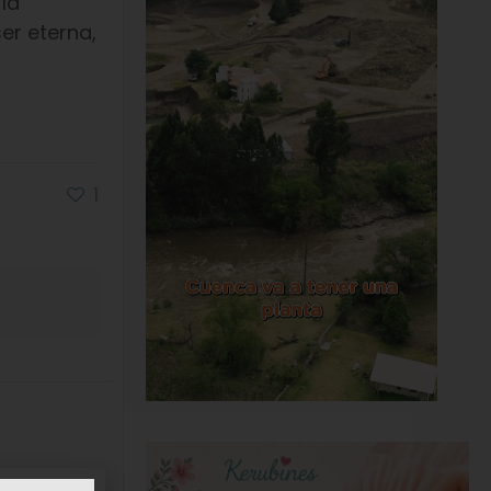
la
er eterna,
1