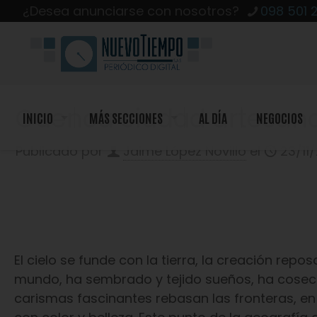
¿Desea anunciarse con nosotros?
098 501 
Cuenca ciudad artesana
INICIO
MÁS SECCIONES
AL DÍA
NEGOCIOS
Publicado por
Jaime López Novillo
el
23/11
El cielo se funde con la tierra, la creación rep
mundo, ha sembrado y tejido sueños, ha cosecha
carismas fascinantes rebasan las fronteras, en 