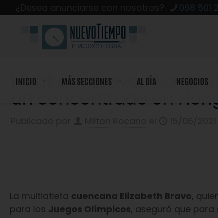
¿Desea anunciarse con nosotros?
098 501 
Elizabeth Bravo: “No te
INICIO
MÁS SECCIONES
AL DÍA
NEGOCIOS
un concentrado en Hong
Publicado por
Milton Rocano
el
15/06/2021
La multiatleta
cuencana Elizabeth Bravo
, qui
para los
Juegos Olímpicos
, aseguró que para