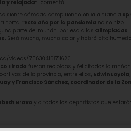
da y relajada”
, comentó.
e siente cómoda compitiendo en la distancia
spr
ia corta.
“Este año por la pandemia
no se hizo
guna parte del mundo, por eso a las
Olimpiadas
s.
Será mucho, mucho calor y habrá alta humed
a/videos/756304181711620
sco Tirado
fueron recibidos y felicitados la maña
portivos de la provincia, entre ellos,
Edwin Loyola,
uay y Francisco Sánchez, coordinador de la Zon
zabeth Bravo
y a todos los deportistas que estarán