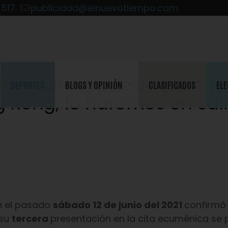
2517
publicidad@elnuevotiempo.com
nemos presupuesto para h
DEPORTES
BLOGS Y OPINIÓN
CLASIFICADOS
ELE
 Kong; lo haremos en Sal
en el pasado
sábado 12 de junio del 2021
confirmó
 su
tercera
presentación en la cita ecuménica se 