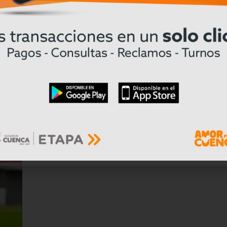
Cuenca recibe los Juegos Nacionale
vicio
Prejuveniles del Ecuador 2026
Leer mas