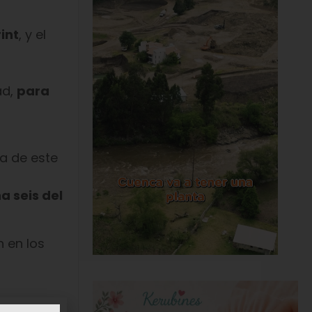
int
, y el
ad,
para
na de este
a seis del
 en los