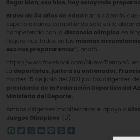
llegar bien; eso hice, hoy estoy más prepara
Bravo de 34 años de edad
narra además que s
cupo lo alcanzo compitiendo solo en la distanc
competencia con la
distancia olímpica
en nin
llegaremos todos en las
mismas circunstancia
eso nos prepararemos”,
acotó.
https://www.facebook.com/NuevoTiempoCuenc
La
deportistas, junto a su entrenador, Franci
martes 15 de junio del 2021 por los dirigentes de
presidente de la Federación Deportiva del Az
Ministerio del Deporte.
Ambos dirigentes manifestaron el apoyo a
Eli
Juegos Olímpicos
. (D)
Facebook
Twitter
WhatsApp
Email
Message
Print
Compartir