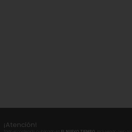
¡Atención!
Todo el contenido publicado en
EL NUEVO TIEMPO,
incluyendo pero no l