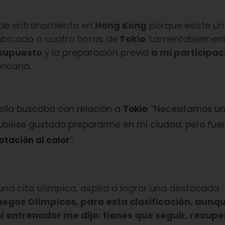
 de entrenamiento en
Hong Kong
porque existe u
 ubicado a cuatro horas de
Tokio
. Lamentablemen
supuesto
y la preparación previa
a mi participac
uencana.
 ella buscaba con relación a
Tokio
. “Necesitamos un
ubiese gustado prepararme en mi ciudad, pero fuer
ptación al calor
”.
 una cita olímpica, aspira a lograr una destacada
egos Olímpicos, para esta clasificación, aunque
i entrenador me dijo: tienes que seguir, recupe