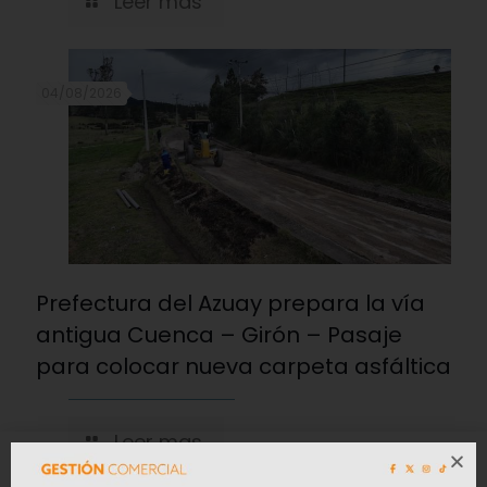
Leer mas
04/08/2026
Prefectura del Azuay prepara la vía
antigua Cuenca – Girón – Pasaje
para colocar nueva carpeta asfáltica
Leer mas