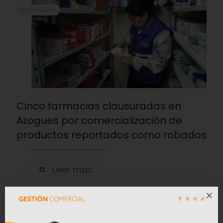
04/08/2026
Cinco farmacias clausuradas en
Azogues por comercialización de
productos reportados como robados
Leer mas