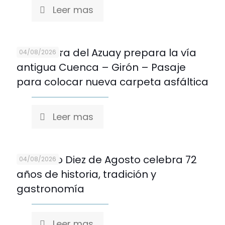
Leer mas
Prefectura del Azuay prepara la vía
04/08/2026
antigua Cuenca – Girón – Pasaje
para colocar nueva carpeta asfáltica
Leer mas
Mercado Diez de Agosto celebra 72
04/08/2026
años de historia, tradición y
gastronomía
Leer mas