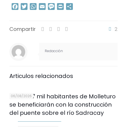
Facebook
Twitter
WhatsApp
Email
Message
Print
Compartir
Compartir
2
Redacción
Articulos relacionados
Más de 7 mil habitantes de Molleturo
06/08/2026
se beneficiarán con la construcción
del puente sobre el río Sadracay