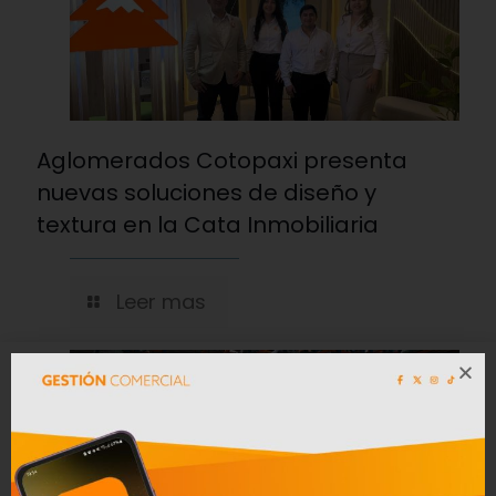
Aglomerados Cotopaxi presenta
nuevas soluciones de diseño y
textura en la Cata Inmobiliaria
Leer mas
28/07/2026