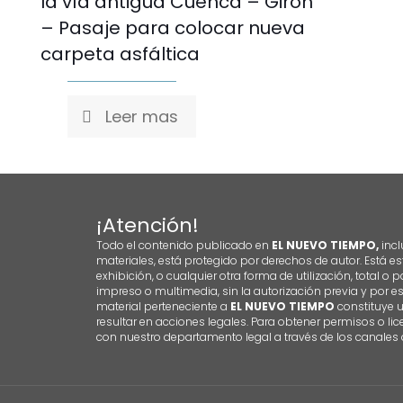
la vía antigua Cuenca – Girón
– Pasaje para colocar nueva
carpeta asfáltica
Leer mas
¡Atención!
Todo el contenido publicado en
EL NUEVO TIEMPO,
incl
materiales, está protegido por derechos de autor. Está es
exhibición, o cualquier otra forma de utilización, total o 
impreso o multimedia, sin la autorización previa y por e
material perteneciente a
EL NUEVO TIEMPO
constituye 
resultar en acciones legales. Para obtener permisos o li
con nuestro departamento legal a través de los canales o