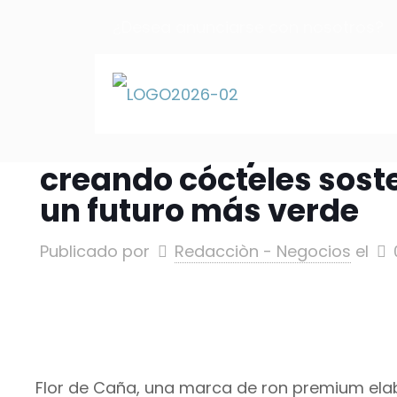
¿Desea anunciarse con nosotros?
publicidad@elnuevotiempo.com
Flor de Caña y bares 
creando cócteles sost
un futuro más verde
Publicado por
Redacciòn - Negocios
el
Flor de Caña, una marca de ron premium el