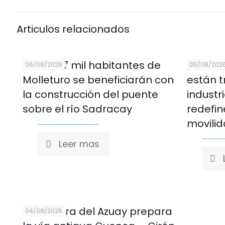
Articulos relacionados
Más de 7 mil habitantes de
Cinco 
06/08/2026
05/08/202
Molleturo se beneficiarán con
están 
la construcción del puente
industr
sobre el río Sadracay
redefin
movili
Leer mas
Prefectura del Azuay prepara
04/08/2026