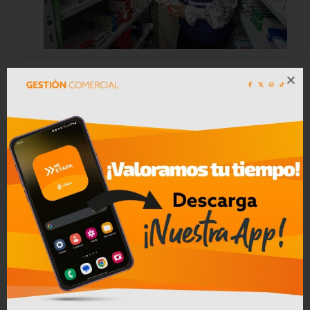
Cinco farmacias clausuradas en
Azogues por comercialización de
productos reportados como robados
Leer mas
Convocatoria a Oferta Pública de
Bienes Muebles e Inmuebles – COAC
CREA en Liquidación