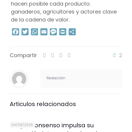
hacen posible cada producto:
ganaderos, agricultores y actores clave
de la cadena de valor.
Facebook
Twitter
WhatsApp
Email
Message
Print
Compartir
Compartir
2
Redacción
Articulos relacionados
Grupo Consenso impulsa su
04/08/2026